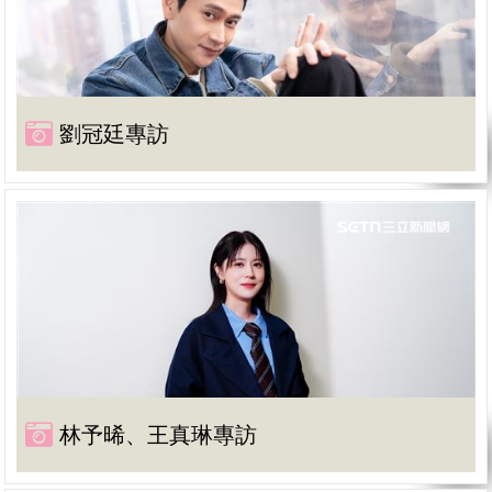
劉冠廷專訪
林予晞、王真琳專訪