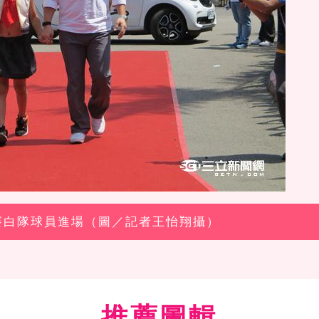
星賽白隊球員進場（圖／記者王怡翔攝）
推薦圖輯