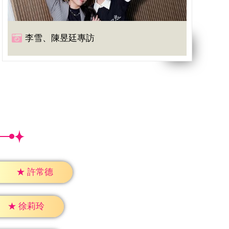
李雪、陳昱廷專訪
★
許常德
★
徐莉玲