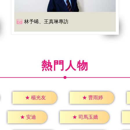
林予晞、王真琳專訪
熱門人物
★
楊光友
★
曹雨婷
★
安迪
★
司馬玉嬌