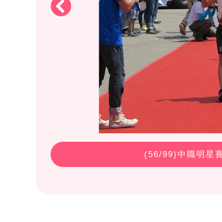
(
56
/99)中職明