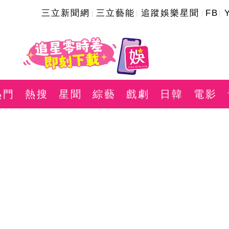
三立新聞網
三立藝能
追蹤娛樂星聞
FB
熱門
熱搜
星聞
綜藝
戲劇
日韓
電影