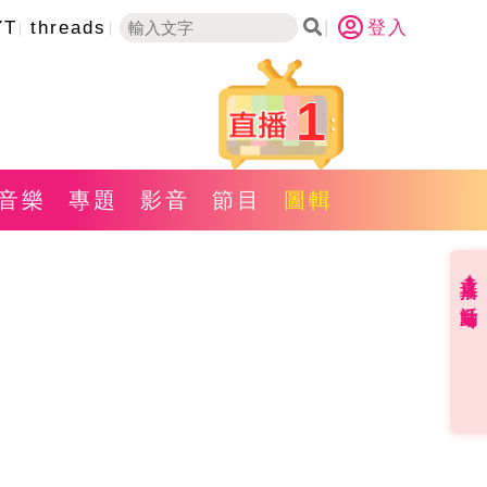
YT
threads
登入
1
音樂
專題
影音
節目
圖輯
直播✦活動