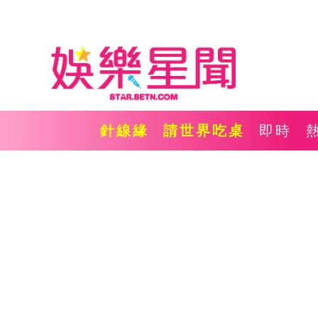
針線緣
請世界吃桌
即時