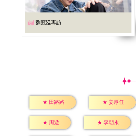
劉冠廷專訪
★
田路路
★
姜厚任
★
周遊
★
李朝永