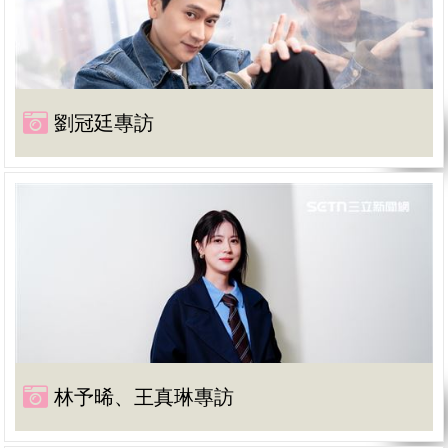
劉冠廷專訪
林予晞、王真琳專訪