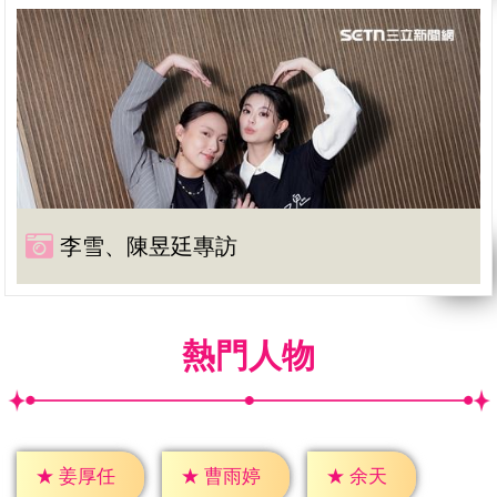
李雪、陳昱廷專訪
熱門人物
★
余天
★
姜厚任
★
曹雨婷