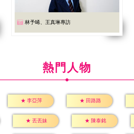
林予晞、王真琳專訪
熱門人物
★
李亞萍
★
田路路
★
丟丟妹
★
陳泰銘