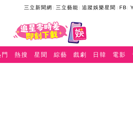
三立新聞網
三立藝能
追蹤娛樂星聞
FB
熱門
熱搜
星聞
綜藝
戲劇
日韓
電影