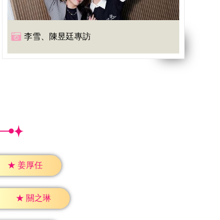
李雪、陳昱廷專訪
★
姜厚任
★
關之琳