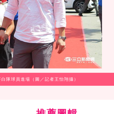
星賽白隊球員進場（圖／記者王怡翔攝）
推薦圖輯