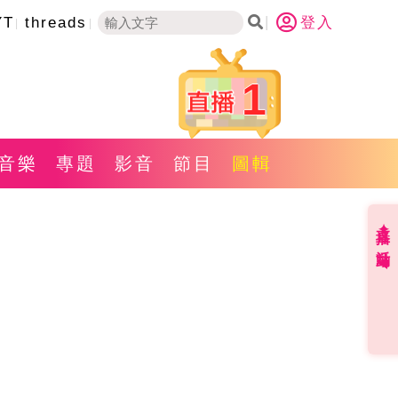
YT
threads
登入
1
音樂
專題
影音
節目
圖輯
直播✦活動