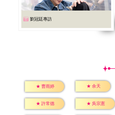
劉冠廷專訪
★
余天
★
曹雨婷
★
許常德
★
吳宗憲