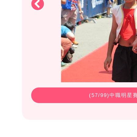
(
57
/99)中職明