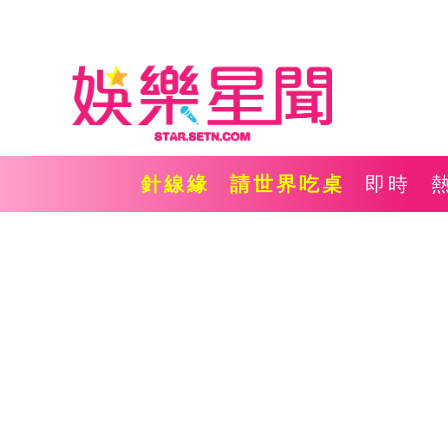
針線緣
請世界吃桌
即時