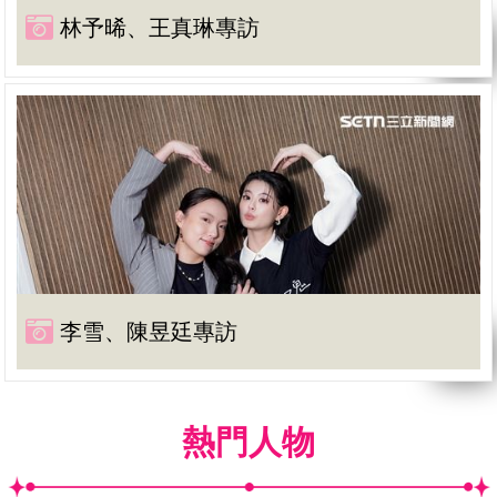
林予晞、王真琳專訪
李雪、陳昱廷專訪
熱門人物