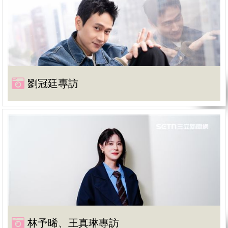
劉冠廷專訪
林予晞、王真琳專訪