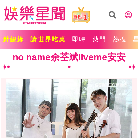
1
針線緣
請世界吃桌
即時
熱門
熱搜
no name余荃斌liveme安安