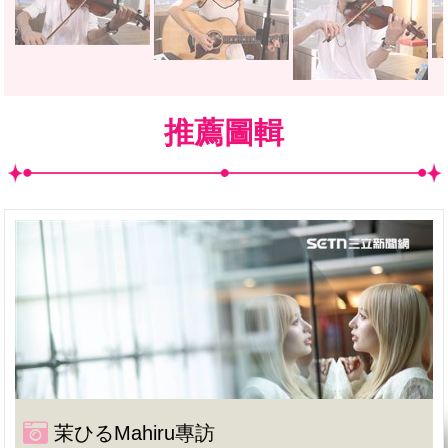
推薦圖輯
茉ひるMahiru專訪