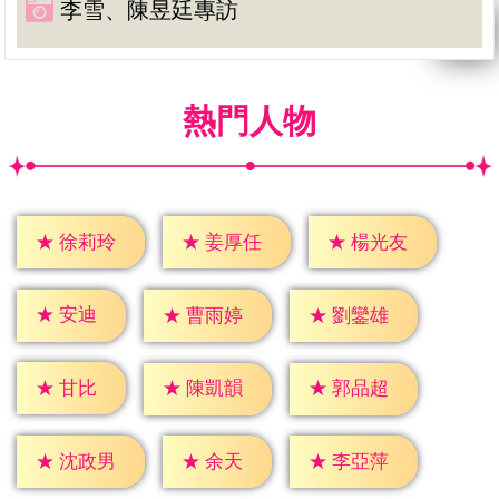
李雪、陳昱廷專訪
熱門人物
★
徐莉玲
★
姜厚任
★
楊光友
★
安迪
★
曹雨婷
★
劉鑾雄
★
甘比
★
陳凱韻
★
郭品超
★
余天
★
沈政男
★
李亞萍