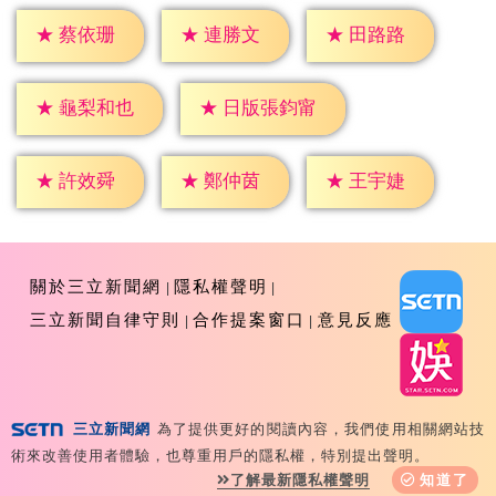
★
蔡依珊
★
連勝文
★
田路路
★
龜梨和也
★
日版張鈞甯
★
許效舜
★
鄭仲茵
★
王宇婕
關於三立新聞網
隱私權聲明
三立新聞自律守則
合作提案窗口
意見反應
三立新聞網
為了提供更好的閱讀內容，我們使用相關網站技
Copyright ©2026 Sanlih E-Television All Rights
術來改善使用者體驗，也尊重用戶的隱私權，特別提出聲明。
Reserved 版權所有 盜用必究 台北市內湖區舊宗路一段159
了解最新隱私權聲明
知道了
號 02-8792-8888