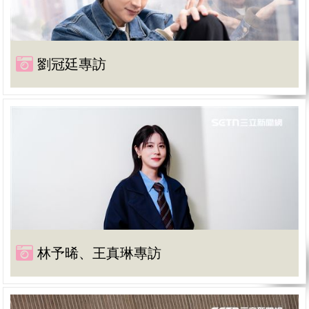
劉冠廷專訪
林予晞、王真琳專訪