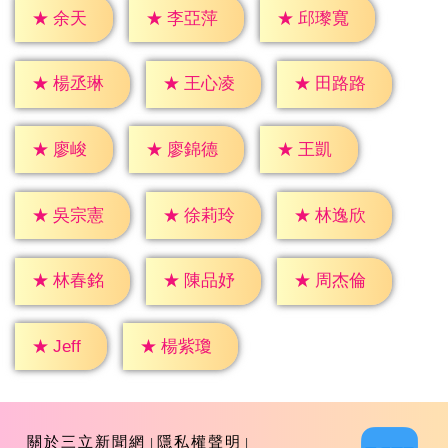
★
余天
★
李亞萍
★
邱瓈寬
★
楊丞琳
★
王心凌
★
田路路
★
廖峻
★
王凱
★
廖錦德
★
吳宗憲
★
徐莉玲
★
林逸欣
★
林春銘
★
陳品妤
★
周杰倫
★
Jeff
★
楊紫瓊
關於三立新聞網
隱私權聲明