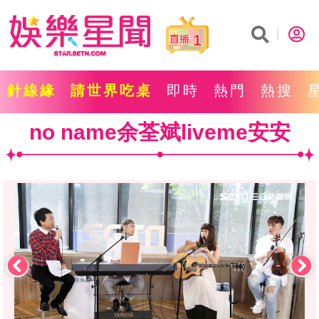
1
針線緣
請世界吃桌
即時
熱門
熱搜
no name余荃斌liveme安安