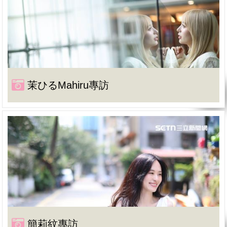
茉ひるMahiru專訪
簡莉紋專訪