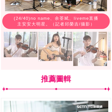
(
24
/40)no name、余荃斌、liveme直播
主安安大明星。（記者邱榮吉/攝影）
推薦圖輯