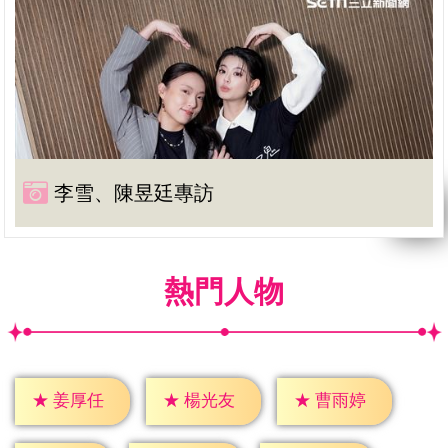
李雪、陳昱廷專訪
熱門人物
★
姜厚任
★
楊光友
★
曹雨婷