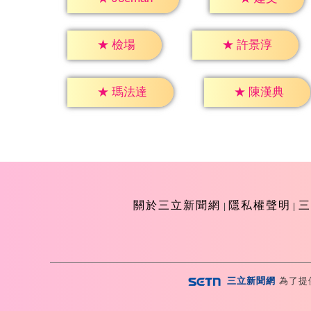
★
檢場
★
許景淳
★
瑪法達
★
陳漢典
關於三立新聞網
隱私權聲明
三
三立新聞網
為了提
Copyright ©2026 Sanlih E