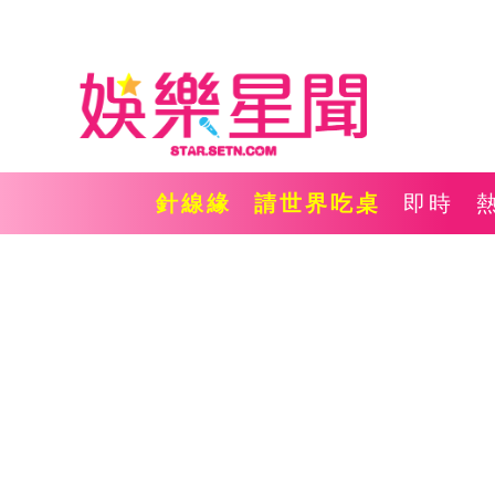
針線緣
請世界吃桌
即時