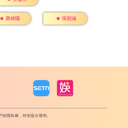
★
唐綺陽
★
張韶涵
戶的隱私權，特別提出聲明。
內湖區舊宗路一段159號 02-8792-8888