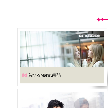
茉ひるMahiru專訪