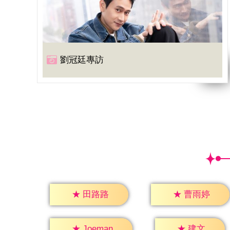
劉冠廷專訪
★
田路路
★
曹雨婷
★
建文
★
Joeman