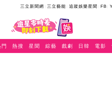
三立新聞網
三立藝能
追蹤娛樂星聞
FB
熱門
熱搜
星聞
綜藝
戲劇
日韓
電影