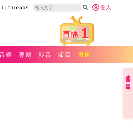
YT
threads
登入
1
音樂
專題
影音
節目
圖輯
直播✦活動