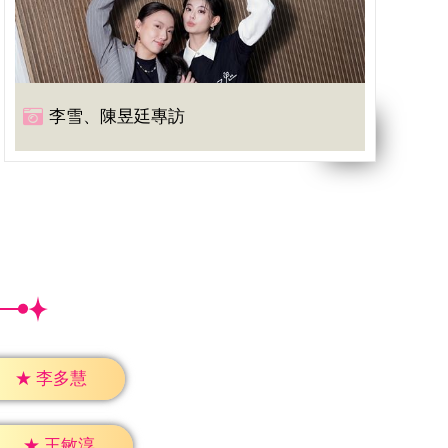
李雪、陳昱廷專訪
★
李多慧
★
王敏淳