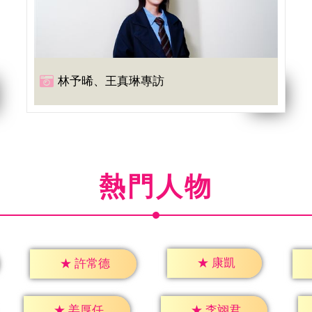
林予晞、王真琳專訪
熱門人物
★
康凱
★
許常德
★
姜厚任
★
李翊君