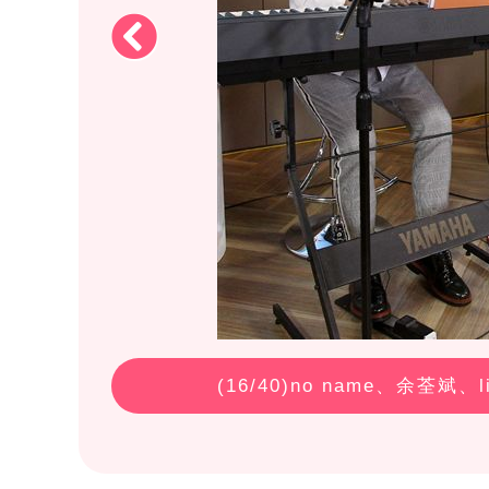
(
16
/40)no name、余荃