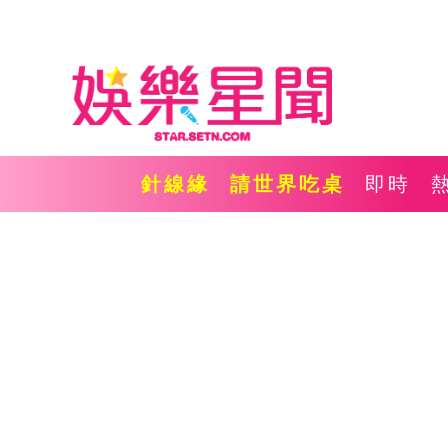
針線緣
請世界吃桌
即時