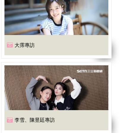
大霈專訪
李雪、陳昱廷專訪