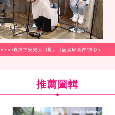
斌、liveme直播主安安大明星。（記者邱榮吉/攝影）
推薦圖輯