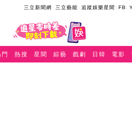
三立新聞網
三立藝能
追蹤娛樂星聞
FB
熱門
熱搜
星聞
綜藝
戲劇
日韓
電影