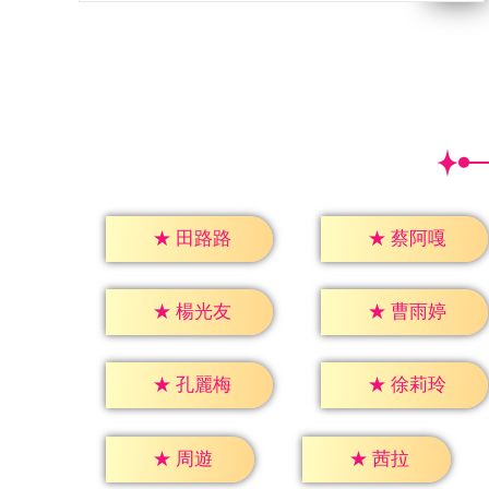
★
田路路
★
蔡阿嘎
★
楊光友
★
曹雨婷
★
孔麗梅
★
徐莉玲
★
周遊
★
茜拉