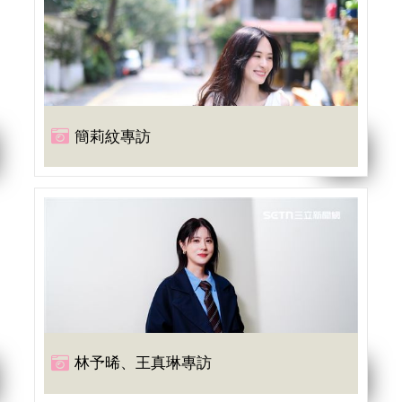
簡莉紋專訪
林予晞、王真琳專訪