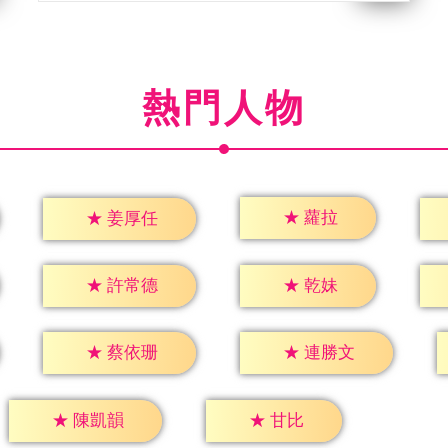
熱門人物
★
蘿拉
★
姜厚任
★
乾妹
★
許常德
★
蔡依珊
★
連勝文
★
甘比
★
陳凱韻