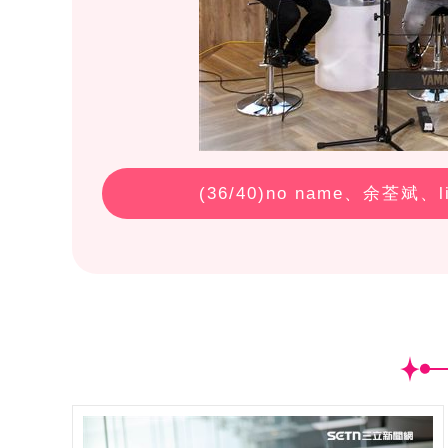
(
36
/40)no name、余荃