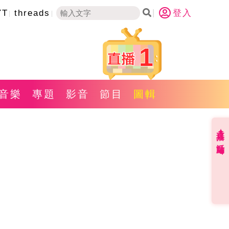
YT
threads
登入
1
音樂
專題
影音
節目
圖輯
直播✦活動