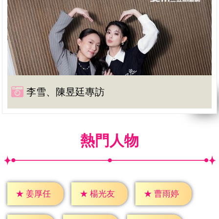
李雪、陳昱廷專訪
熱門人物
★
姜厚任
★
楊光友
★
曹雨婷