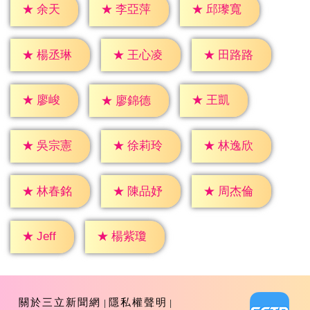
★
余天
★
李亞萍
★
邱瓈寬
★
楊丞琳
★
王心凌
★
田路路
★
廖峻
★
王凱
★
廖錦德
★
吳宗憲
★
徐莉玲
★
林逸欣
★
林春銘
★
陳品妤
★
周杰倫
★
Jeff
★
楊紫瓊
關於三立新聞網
隱私權聲明