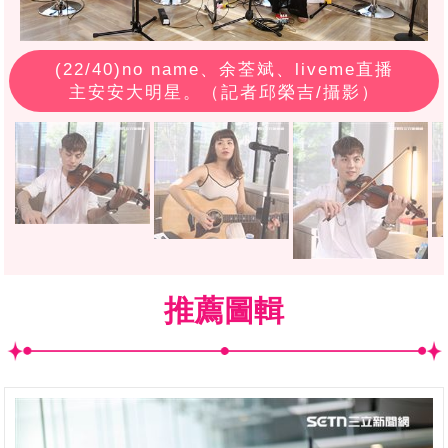
(
22
/40)no name、余荃斌、liveme直播
主安安大明星。（記者邱榮吉/攝影）
推薦圖輯