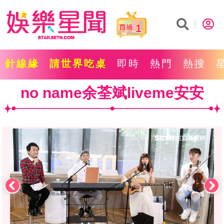
1
針線緣
請世界吃桌
即時
熱門
熱搜
no name余荃斌liveme安安