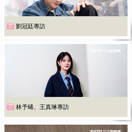
劉冠廷專訪
林予晞、王真琳專訪