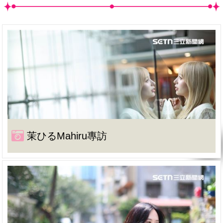
茉ひるMahiru專訪