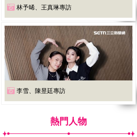
林予晞、王真琳專訪
李雪、陳昱廷專訪
熱門人物