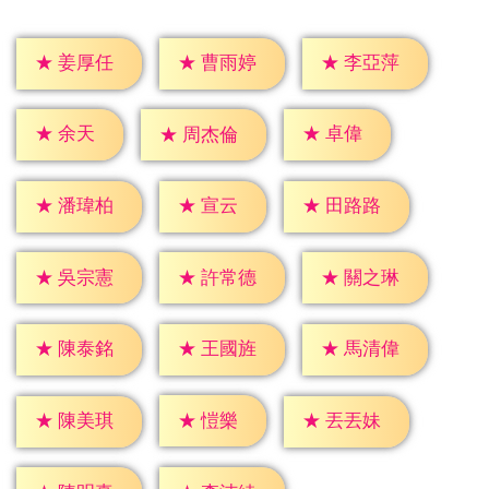
★
姜厚任
★
曹雨婷
★
李亞萍
★
余天
★
卓偉
★
周杰倫
★
宣云
★
潘瑋柏
★
田路路
★
吳宗憲
★
許常德
★
關之琳
★
陳泰銘
★
王國旌
★
馬清偉
★
愷樂
★
陳美琪
★
丟丟妹