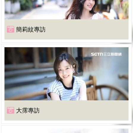
簡莉紋專訪
大霈專訪