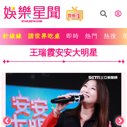
1
針線緣
請世界吃桌
即時
熱門
熱搜
王瑞霞安安大明星