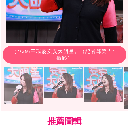
(
7
/39)王瑞霞安安大明星。（記者邱榮吉/
攝影）
推薦圖輯