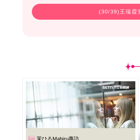
(
30
/39)王瑞
茉ひるMahiru專訪