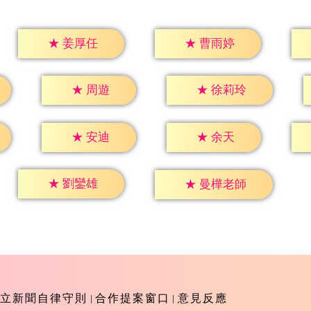
★
姜厚任
★
曹雨婷
★
周遊
★
徐莉玲
★
安迪
★
余天
★
劉鑾雄
★
曼樺老師
立新聞自律守則
合作提案窗口
意見反應