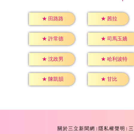
★
茜拉
★
田路路
★
許常德
★
司馬玉嬌
★
沈政男
★
哈利波特
★
甘比
★
陳凱韻
關於三立新聞網
隱私權聲明
三