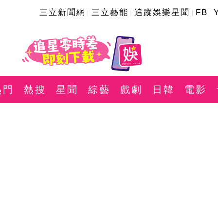
三立新聞網
三立藝能
追蹤娛樂星聞
FB
熱門
熱搜
星聞
綜藝
戲劇
日韓
電影