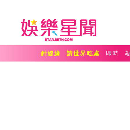
針線緣
請世界吃桌
即時