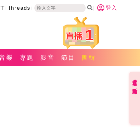
YT
threads
登入
1
音樂
專題
影音
節目
圖輯
直播✦活動