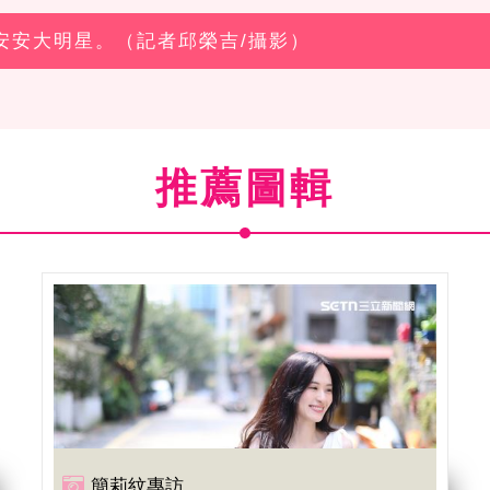
霞安安大明星。（記者邱榮吉/攝影）
推薦圖輯
簡莉紋專訪