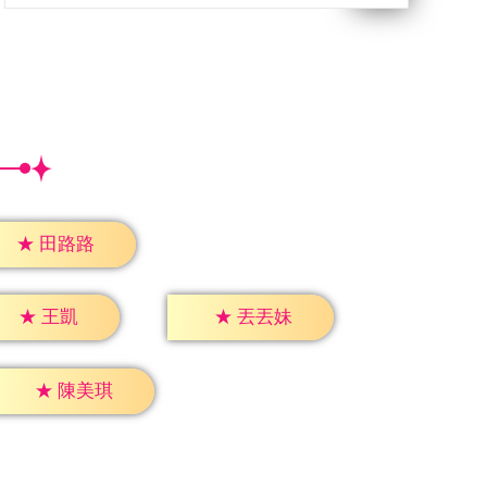
★
田路路
★
王凱
★
丟丟妹
★
陳美琪