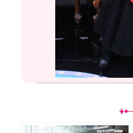
(
15
/39)王瑞