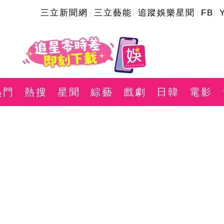
三立新聞網
三立藝能
追蹤娛樂星聞
FB
熱門
熱搜
星聞
綜藝
戲劇
日韓
電影