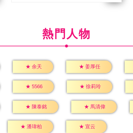
熱門人物
★
余天
★
姜厚任
★
5566
★
徐莉玲
★
陳泰銘
★
馬清偉
★
宣云
★
潘瑋柏