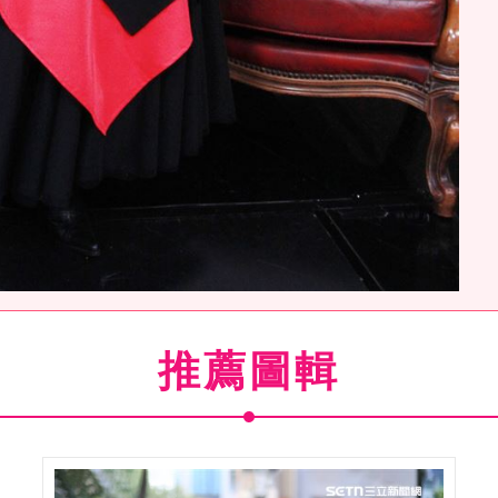
霞安安大明星。（記者邱榮吉/攝影）
推薦圖輯