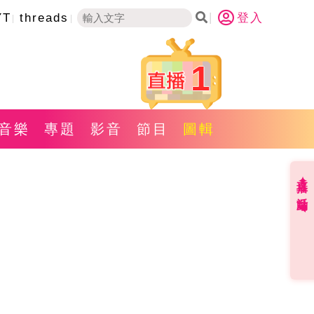
YT
threads
登入
1
音樂
專題
影音
節目
圖輯
直播✦活動