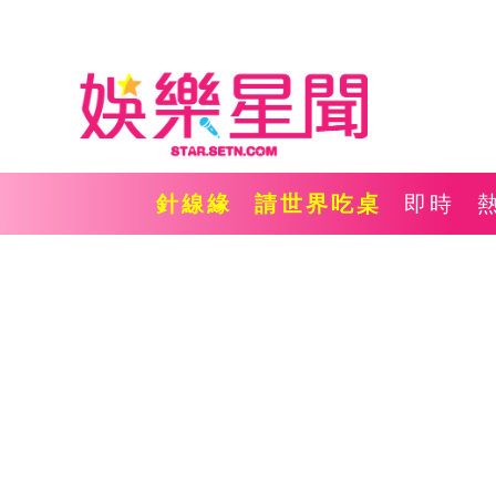
針線緣
請世界吃桌
即時