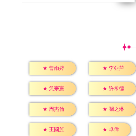
★
曹雨婷
★
李亞萍
★
吳宗憲
★
許常德
★
周杰倫
★
關之琳
★
卓偉
★
王國旌