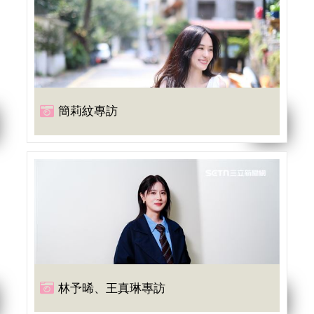
簡莉紋專訪
林予晞、王真琳專訪