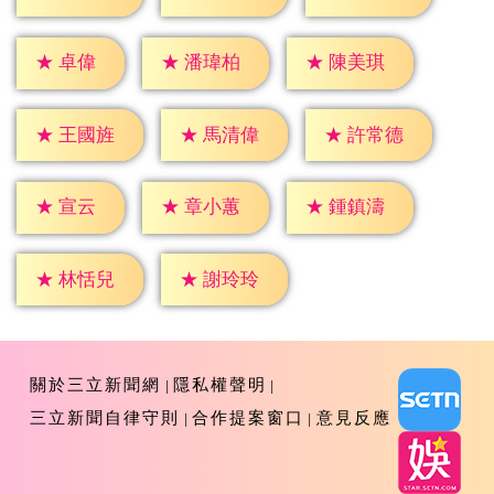
★
卓偉
★
潘瑋柏
★
陳美琪
★
王國旌
★
馬清偉
★
許常德
★
宣云
★
章小蕙
★
鍾鎮濤
★
林恬兒
★
謝玲玲
關於三立新聞網
隱私權聲明
三立新聞自律守則
合作提案窗口
意見反應