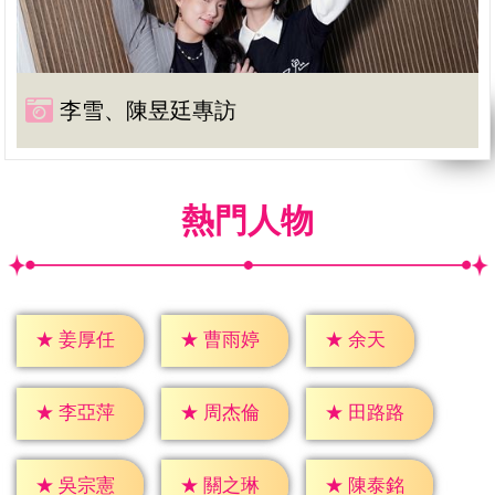
李雪、陳昱廷專訪
熱門人物
★
余天
★
姜厚任
★
曹雨婷
★
李亞萍
★
周杰倫
★
田路路
★
吳宗憲
★
關之琳
★
陳泰銘