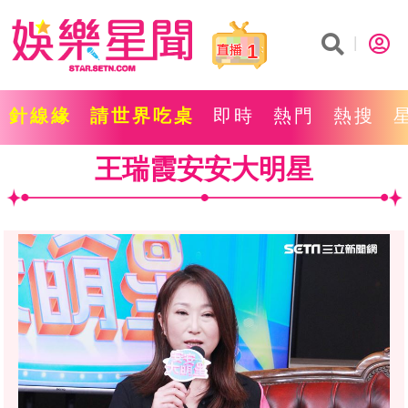
1
針線緣
請世界吃桌
即時
熱門
熱搜
王瑞霞安安大明星