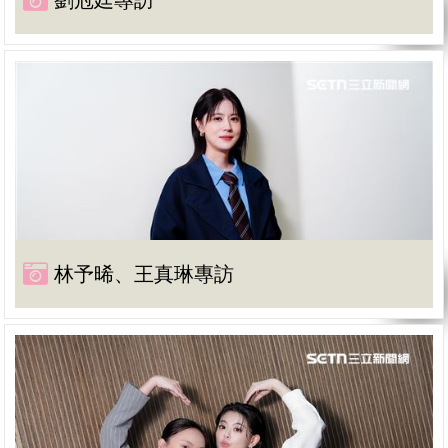
劉冠廷專訪
林予晞、王真琳專訪