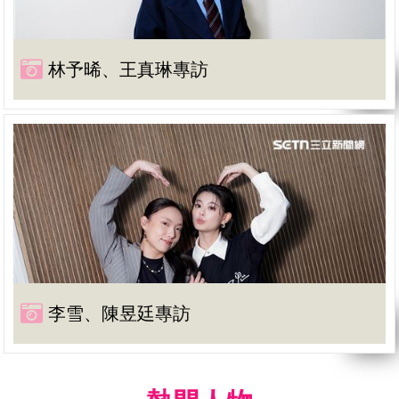
林予晞、王真琳專訪
李雪、陳昱廷專訪