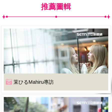
推薦圖輯
茉ひるMahiru專訪