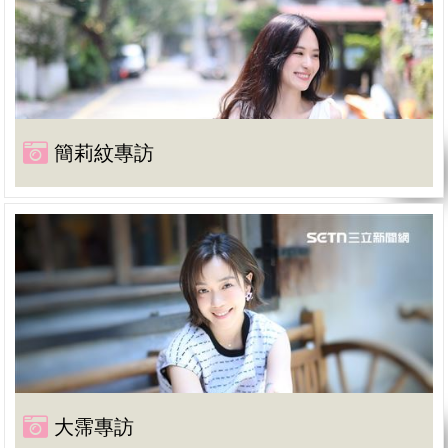
簡莉紋專訪
大霈專訪