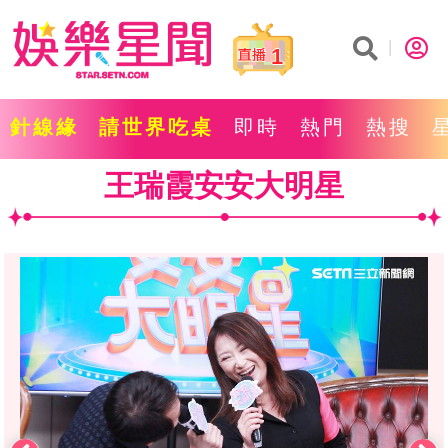
1
針線緣
請世界吃桌
即時
熱門
熱搜
王瑞霞安安大明星