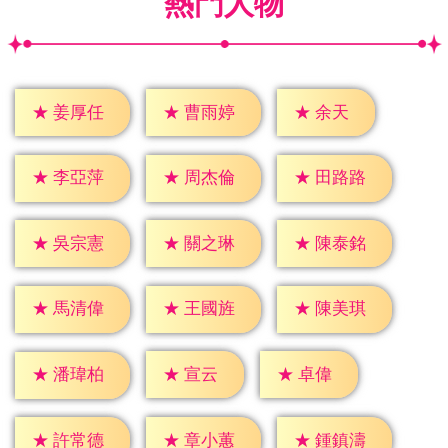
熱門人物
★
余天
★
姜厚任
★
曹雨婷
★
李亞萍
★
周杰倫
★
田路路
★
吳宗憲
★
關之琳
★
陳泰銘
★
馬清偉
★
王國旌
★
陳美琪
★
宣云
★
卓偉
★
潘瑋柏
★
許常德
★
章小蕙
★
鍾鎮濤