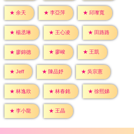
★
余天
★
李亞萍
★
邱瓈寬
★
楊丞琳
★
王心凌
★
田路路
★
廖峻
★
王凱
★
廖錦德
★
Jeff
★
陳品妤
★
吳宗憲
★
林逸欣
★
林春銘
★
徐熙娣
★
王晶
★
李小龍