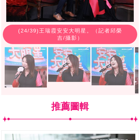
(
24
/39)王瑞霞安安大明星。（記者邱榮
吉/攝影）
推薦圖輯