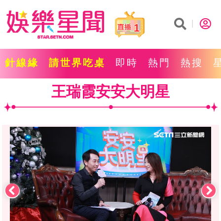
1
針線緣
請世界吃桌
即時
熱門
熱搜
王瑞霞安安大明星