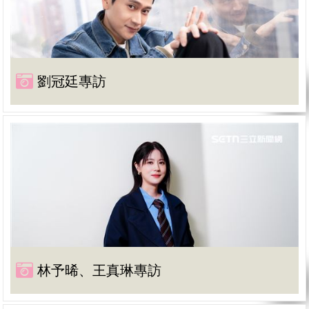
劉冠廷專訪
林予晞、王真琳專訪