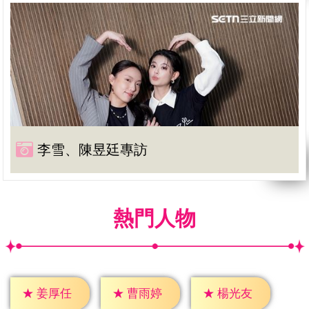
李雪、陳昱廷專訪
熱門人物
★
姜厚任
★
曹雨婷
★
楊光友