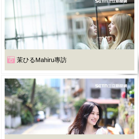
茉ひるMahiru專訪