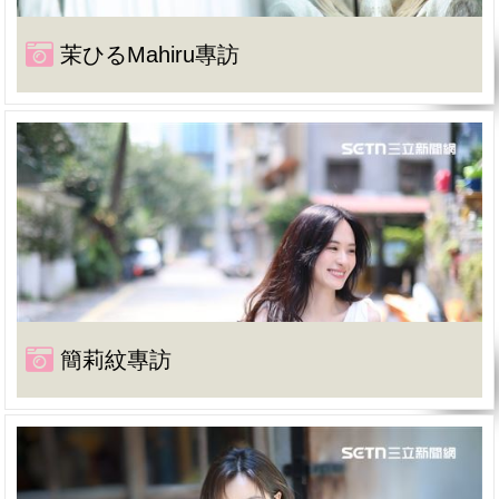
茉ひるMahiru專訪
簡莉紋專訪