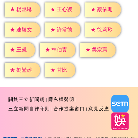
★
楊丞琳
★
王心凌
★
蔡依珊
★
連勝文
★
許常德
★
徐莉玲
★
王凱
★
林伯實
★
吳宗憲
★
甘比
★
劉鑾雄
關於三立新聞網
隱私權聲明
三立新聞自律守則
合作提案窗口
意見反應