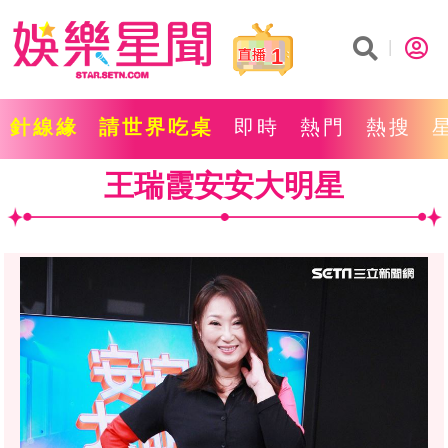
1
針線緣
請世界吃桌
即時
熱門
熱搜
王瑞霞安安大明星