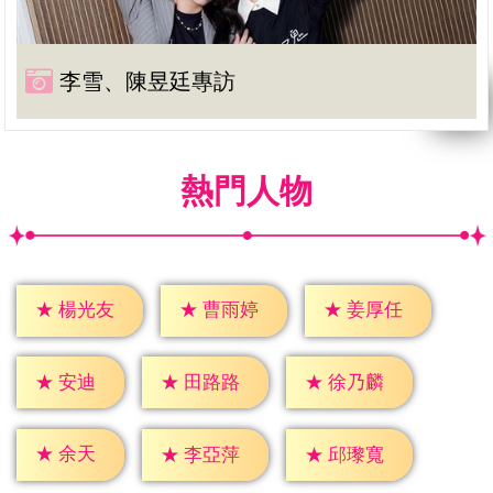
李雪、陳昱廷專訪
熱門人物
★
楊光友
★
曹雨婷
★
姜厚任
★
安迪
★
田路路
★
徐乃麟
★
余天
★
李亞萍
★
邱瓈寬